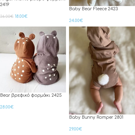
2419
Baby Bear Fleece 2423
18.00
€
36.00
€
24.00
€
Bear βρεφικό φορμάκι 2425
28.00
€
Baby Bunny Romper 2801
29.00
€