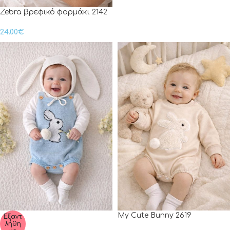
Zebra βρεφικό φορμάκι 2142
24.00
€
My Cute Bunny 2619
Εξαντ
λήθη