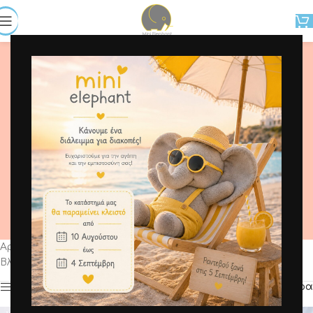
Φορμάκια
Αρχική σελίδα
/
Baby αγόρι (0-24 μηνών )
/
Φορμάκια
Βλέπετε 1–20 από 90 αποτελέσματα
Προβολή μπάρας
Φίλτρα