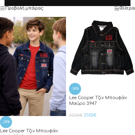
Προβολή μπάρας
Φίλτρα
-34%
Lee Cooper Τζιν Μπουφάν
Μαύρο 3947
21.00
€
32.00
€
-34%
Lee Cooper Τζιν Μπουφάν