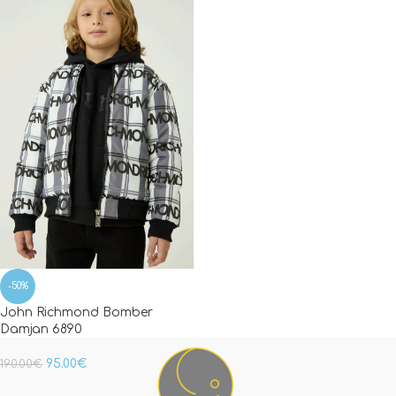
-50%
John Richmond Bomber
Damjan 6890
95.00
€
190.00
€