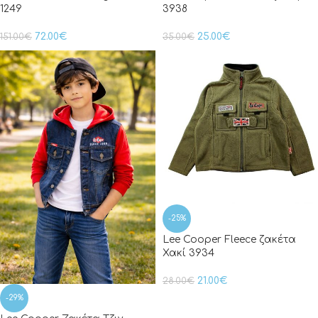
1249
3938
72.00
€
25.00
€
151.00
€
35.00
€
-25%
Lee Cooper Fleece ζακέτα
Χακί 3934
21.00
€
28.00
€
-29%