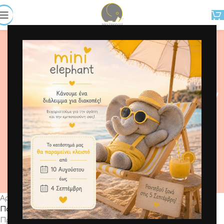
Πανωφόρια / Τζάκετ /
Ζακέτες
Αρχική σελίδα
/
Junior αγόρι (6-12 ετών)
/
Πανωφόρια / Τζάκετ / Ζακέτες
Προβάλλονται όλα - 9 αποτελέσματα