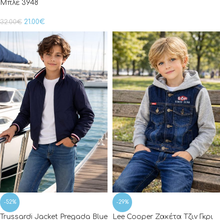
Μπλε 3948
21.00
€
32.00
€
-52%
-29%
Trussardi Jacket Pregada Blue
Lee Cooper Ζακέτα Τζιν Γκρι