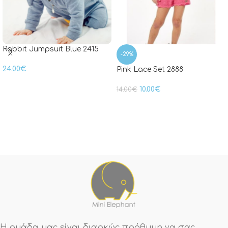
Rabbit Jumpsuit Blue 2415
-29%
24.00
€
Pink Lace Set 2888
10.00
€
14.00
€
Η ομάδα μας είναι διαρκώς πρόθυμη να σας