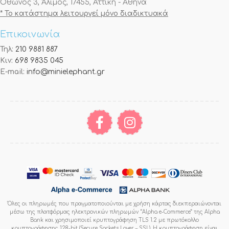
Όθωνος 3, Άλιμος, 17455, Αττική - Αθήνα
* Το κατάστημα λειτουργεί μόνο διαδικτυακά
Επικοινωνία
Τηλ:
210 9881 887
Κιν:
698 9835 045
E-mail:
info@minielephant.gr
Όλες οι πληρωμές που πραγματοποιούνται με χρήση κάρτας διεκπεραιώνονται
μέσω της πλατφόρμας ηλεκτρονικών πληρωμών “Alpha e-Commerce” της Alpha
Bank και χρησιμοποιεί κρυπτογράφηση TLS 1.2 με πρωτόκολλο
κρυπτογράφησης 128-bit (Secure Sockets Layer – SSL). Η κρυπτογράφηση είναι