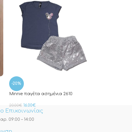
-20%
-20%
Minnie παγέτα ασημένια 2610
Minnie παγέτα 
16.00
€
16.00
€
20.00
€
20.00
€
ο Επικοινωνίας
αρ. 09:00 – 14:00
υνση