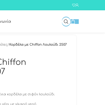
ινωνία
έλες
/
Κορδέλα με Chiffon Λουλούδι 2507
hiffon
07
νια κορδέλα με σιφόν λουλούδι
 χέρι με χλιαρό νερό