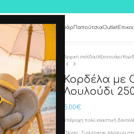
Premium Collection
Αξεσουάρ
Παπούτσια
Outlet
Επικο
Αρχική σελίδα
/
Αξεσουάρ
/
Κορδ
Κορδέλα με C
Λουλούδι 25
5.00
€
Υπέροχη πολύ ελαστική δαντελέ
Πλύση : Συνίσταται πλύσιμο στο