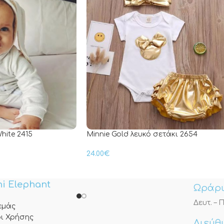
hite 2415
Minnie Gold λευκό σετάκι 2654
24.00
€
i Elephant
Ωράρι
Δευτ. – Π
 εμάς
ι Χρήσης
Διεύθ