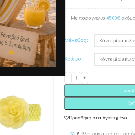
Με παραγγελία
45.00
€
ακόμα
Μέγεθος
Χρώμα
Προσθ
Γρ
Προσθήκη στα Αγαπημένα
9
βλέπουν αυτό το προϊό