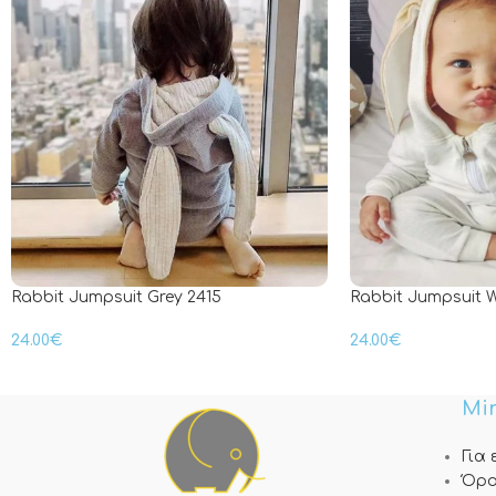
Rabbit Jumpsuit Grey 2415
Rabbit Jumpsuit W
24.00
€
24.00
€
Min
Για
Όρο