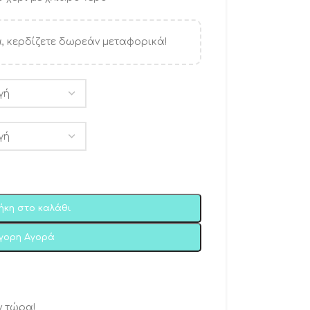
, κερδίζετε δωρεάν μεταφορικά!
ήκη στο καλάθι
ήγορη Αγορά
ν τώρα!