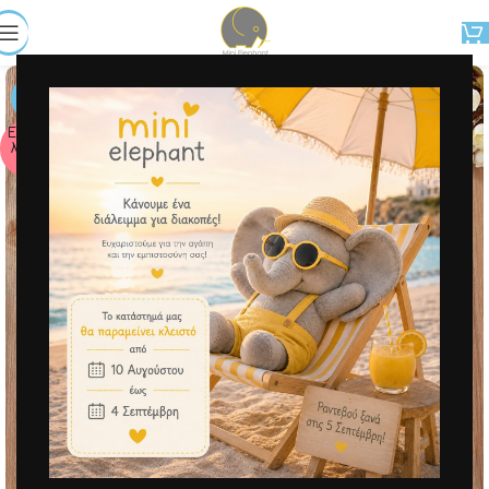
-50%
Εξαντ
λήθη
κε