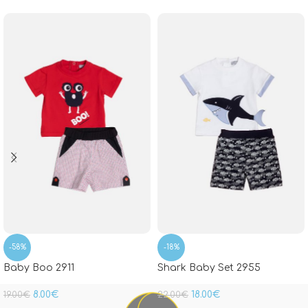
-58%
-18%
Baby Boo 2911
Shark Baby Set 2955
8.00
€
18.00
€
19.00
€
22.00
€