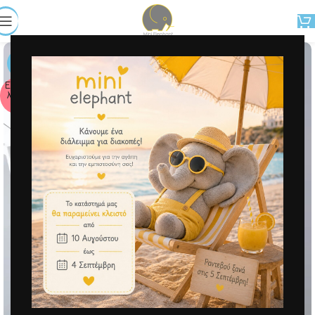
-50%
Εξαντ
λήθη
κε