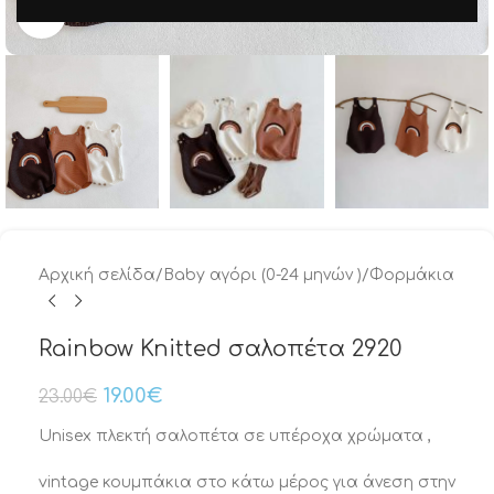
Μεγέθυνση
Αρχική σελίδα
/
Baby αγόρι (0-24 μηνών )
/
Φορμάκια
Rainbow Knitted σαλοπέτα 2920
19.00
€
23.00
€
Unisex πλεκτή σαλοπέτα σε υπέροχα χρώματα ,
vintage κουμπάκια στο κάτω μέρος για άνεση στην