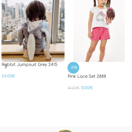
Rabbit Jumpsuit Grey 2415
-29%
24.00
€
Pink Lace Set 2888
10.00
€
14.00
€