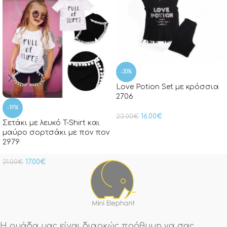
-30%
Love Potion Set με κρόσσια
2706
-19%
16.00
€
23.00
€
Σετάκι με λευκό T-Shirt και
μαύρο σορτσάκι με πον πον
2979
17.00
€
21.00
€
Η ομάδα μας είναι διαρκώς πρόθυμη να σας