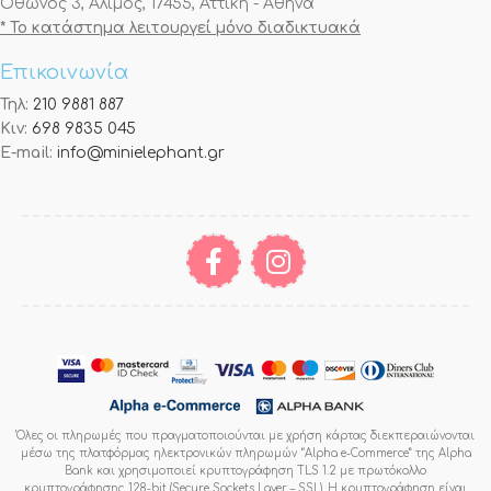
Όθωνος 3, Άλιμος, 17455, Αττική - Αθήνα
* Το κατάστημα λειτουργεί μόνο διαδικτυακά
Επικοινωνία
Τηλ:
210 9881 887
Κιν:
698 9835 045
E-mail:
info@minielephant.gr
Όλες οι πληρωμές που πραγματοποιούνται με χρήση κάρτας διεκπεραιώνονται
μέσω της πλατφόρμας ηλεκτρονικών πληρωμών “Alpha e-Commerce” της Alpha
Bank και χρησιμοποιεί κρυπτογράφηση TLS 1.2 με πρωτόκολλο
κρυπτογράφησης 128-bit (Secure Sockets Layer – SSL). Η κρυπτογράφηση είναι