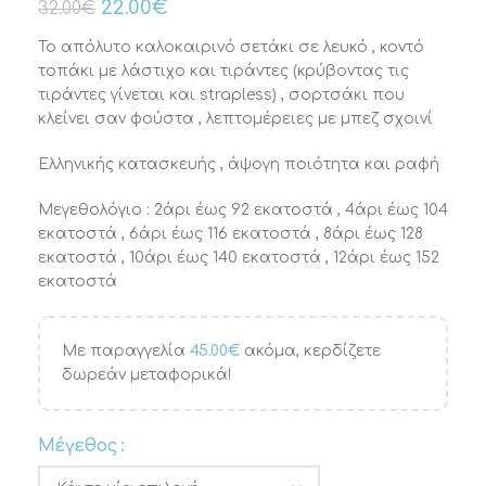
22.00
€
32.00
€
Το απόλυτο καλοκαιρινό σετάκι σε λευκό , κοντό
τοπάκι με λάστιχο και τιράντες (κρύβοντας τις
τιράντες γίνεται και strapless) , σορτσάκι που
κλείνει σαν φούστα , λεπτομέρειες με μπεζ σχοινί
Ελληνικής κατασκευής , άψογη ποιότητα και ραφή
Μεγεθολόγιο : 2άρι έως 92 εκατοστά , 4άρι έως 104
εκατοστά , 6άρι έως 116 εκατοστά , 8άρι έως 128
εκατοστά , 10άρι έως 140 εκατοστά , 12άρι έως 152
εκατοστά
Με παραγγελία
45.00
€
ακόμα, κερδίζετε
δωρεάν μεταφορικά!
Μέγεθος