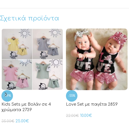
Σχετικά προϊόντα
-29%
-55%
Kids Sets με Βολάν σε 4
Love Set με παγέτα 2859
χρώματα 2739
10.00
€
22.00
€
25.00
€
35.00
€