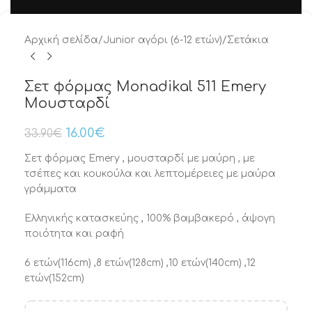
Αρχική σελίδα
/
Junior αγόρι (6-12 ετών)
/
Σετάκια
Σετ φόρμας Monadikal 511 Emery
Μουσταρδί
16.00
€
33.90
€
Σετ φόρμας Emery , μουσταρδί με μαύρη , με
τσέπες και κουκούλα και λεπτομέρειες με μαύρα
γράμματα
Ελληνικής κατασκεύης , 100% βαμβακερό , άψογη
ποιότητα και ραφή
6 ετών(116cm) ,8 ετών(128cm) ,10 ετών(140cm) ,12
ετών(152cm)