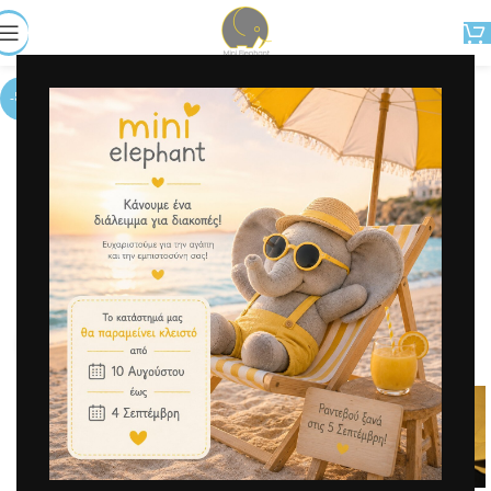
-53%
Μεγέθυνση