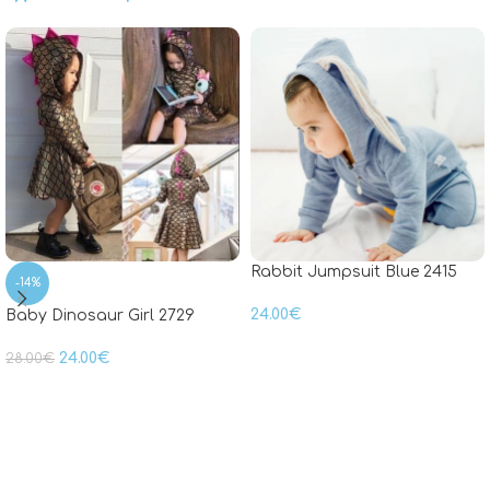
Rabbit Jumpsuit Blue 2415
-14%
24.00
€
Baby Dinosaur Girl 2729
24.00
€
28.00
€