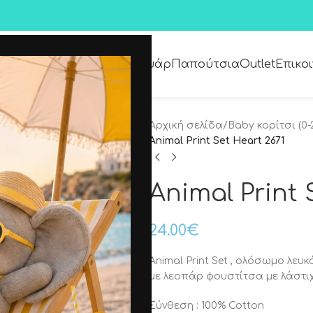
Premium Collection
Αξεσουάρ
Παπούτσια
Outlet
Επικο
Αρχική σελίδα
/
Baby κορίτσι (0-
Animal Print Set Heart 2671
Animal Print 
24.00
€
Animal Print Set , ολόσωμο λε
με λεοπάρ φουστίτσα με λάστι
Σύνθεση : 100% Cotton