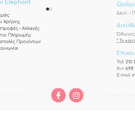
i Elephant
Ωράρι
Δευτ. – Π
 εμάς
ι Χρήσης
Διεύθ
στροφές – Αλλαγές
Όθωνος 3
ποι Πληρωμής
* Το κα
στολές Προϊόντων
κοινωνία
Επικο
Τηλ:
210 
Κιν:
698 
E-mail:
i
έσω της πλατφόρμας ηλεκτρονικών πληρωμών “Alpha e-Commerce” της Alpha Bank κ