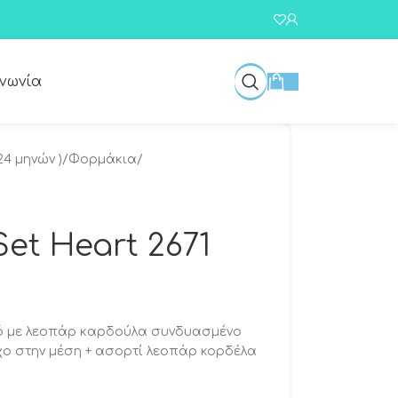
ινωνία
24 μηνών )
/
Φορμάκια
/
Set Heart 2671
υκό με λεοπάρ καρδούλα συνδυασμένο
χο στην μέση + ασορτί λεοπάρ κορδέλα