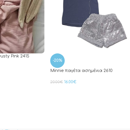
usty Pink 2415
-20%
Minnie παγέτα ασημένια 2610
16.00
€
20.00
€