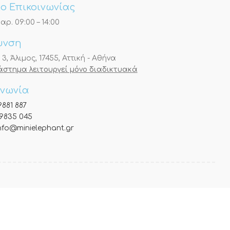
ο Επικοινωνίας
αρ. 09:00 – 14:00
υνση
, Άλιμος, 17455, Αττική - Αθήνα
τάστημα λειτουργεί μόνο διαδικτυακά
ινωνία
9881 887
9835 045
nfo@minielephant.gr
αι χρησιμοποιεί κρυπτογράφηση TLS 1.2 με πρωτόκολλο κρυπτογράφησης 128-bit