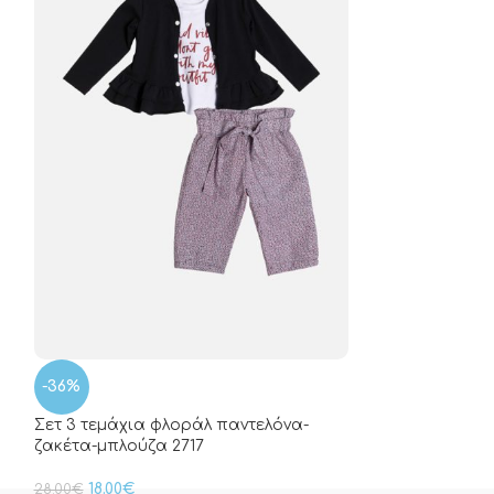
Ruffle cozy Set
22.00
€
-36%
Σετ 3 τεμάχια φλοράλ παντελόνα-
ζακέτα-μπλούζα 2717
18.00
€
28.00
€