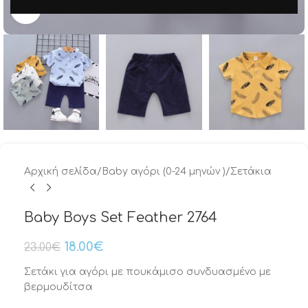
Μεγέθυνση
Αρχική σελίδα
/
Baby αγόρι (0-24 μηνών )
/
Σετάκια
Baby Boys Set Feather 2764
18.00
€
23.00
€
Σετάκι για αγόρι με πουκάμισο συνδυασμένο με
βερμουδίτσα