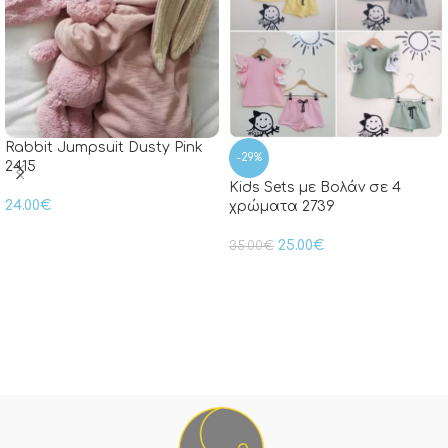
Rabbit Jumpsuit Dusty Pink
-29%
2415
Kids Sets με Βολάν σε 4
24.00
€
χρώματα 2739
25.00
€
35.00
€