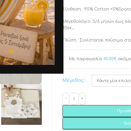
Σύνθεση : 95% Cotton +5%Spande
Μεγεθoλόγιο: 3/6 μηνών έως 66ε
80εκ.,
Πλύση : Συνίσταται πλύσιμο στο
Με παραγγελία
45.00
€
ακόμα
Μέγεθος
Προσθ
Γρ