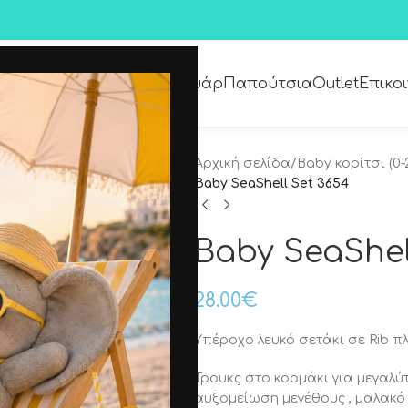
Premium Collection
Αξεσουάρ
Παπούτσια
Outlet
Επικο
Αρχική σελίδα
/
Baby κορίτσι (0-
Baby SeaShell Set 3654
Baby SeaShel
28.00
€
Υπέροχο λευκό σετάκι σε Rib π
Τρουκς στο κορμάκι για μεγαλύ
αυξομείωση μεγέθους , μαλακό 