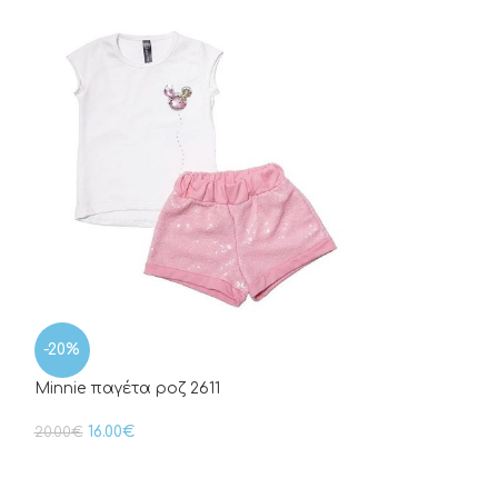
-20%
-38%
Minnie παγέτα ροζ 2611
Tie Dye Girl 278
16.00
€
8.00
€
20.00
€
13.00
€