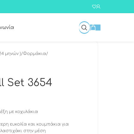
ινωνία
24 μηνών )
/
Φορμάκια
/
l Set 3654
λέξη με κοχυλάκια
τερη ευκολία και κουμπάκια για
λαστιχάκι στην μέση