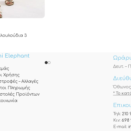
 λουλούδια 3
i Elephant
Ωράρι
Δευτ. – Π
 εμάς
ι Χρήσης
Διεύθ
στροφές – Αλλαγές
Όθωνος 3
ποι Πληρωμής
* Το κα
στολές Προϊόντων
κοινωνία
Επικο
Τηλ:
210 
Κιν:
698 
E-mail:
i