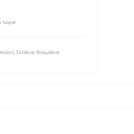
ν τώρα!
μηνών )
,
Σετάκια
,
Φορμάκια