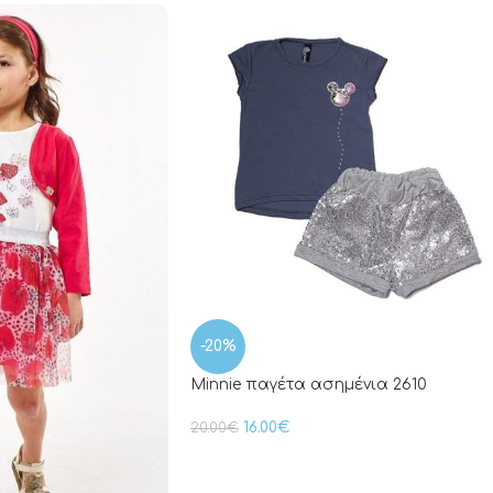
-20%
Minnie παγέτα ασημένια 2610
16.00
€
20.00
€