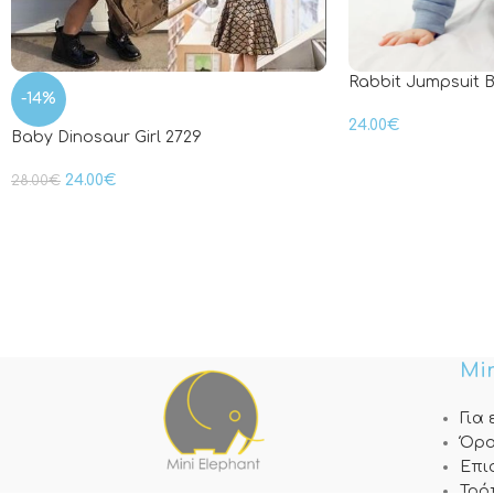
Rabbit Jumpsuit B
-14%
24.00
€
Baby Dinosaur Girl 2729
24.00
€
28.00
€
Min
Για
Όρο
Επι
Τρό