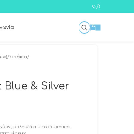
ινωνία
τών)
/
Σετάκια
/
 Blue & Silver
χίων , μπλουζάκι με στάμπα και
επτομέρειες