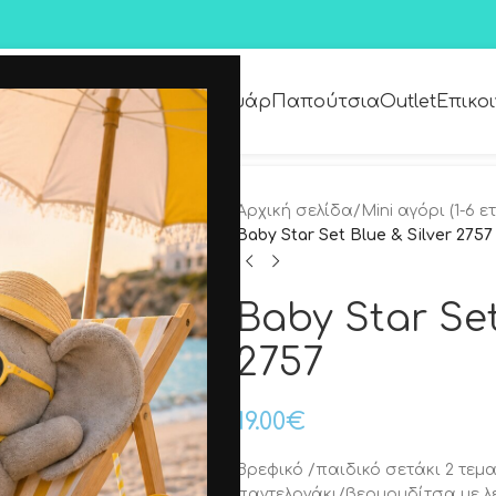
Premium Collection
Αξεσουάρ
Παπούτσια
Outlet
Επικο
Αρχική σελίδα
/
Μini αγόρι (1-6 ε
Baby Star Set Blue & Silver 2757
Baby Star Set
2757
19.00
€
Βρεφικό /παιδικό σετάκι 2 τεμα
παντελονάκι/βερμουδίτσα με λ