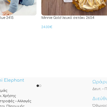
lue 2415
Minnie Gold λευκό σετάκι 2654
24.00
€
i Elephant
Ωράρι
Δευτ. – Π
 εμάς
ι Χρήσης
Διεύθ
στροφές – Αλλαγές
Όθωνος 3
ποι Πληρωμής