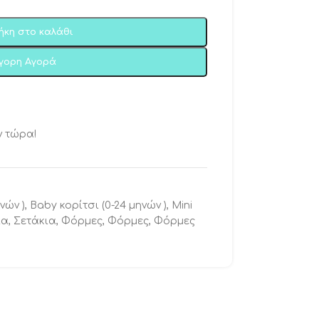
ήκη στο καλάθι
ήγορη Αγορά
ν τώρα!
νών )
,
Baby κορίτσι (0-24 μηνών )
,
Μini
ια
,
Σετάκια
,
Φόρμες
,
Φόρμες
,
Φόρμες