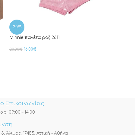
Baby Dinosaur 
-20%
24.00
€
Minnie παγέτα ροζ 2611
16.00
€
20.00
€
ο Επικοινωνίας
αρ. 09:00 – 14:00
υνση
, Άλιμος, 17455, Αττική - Αθήνα