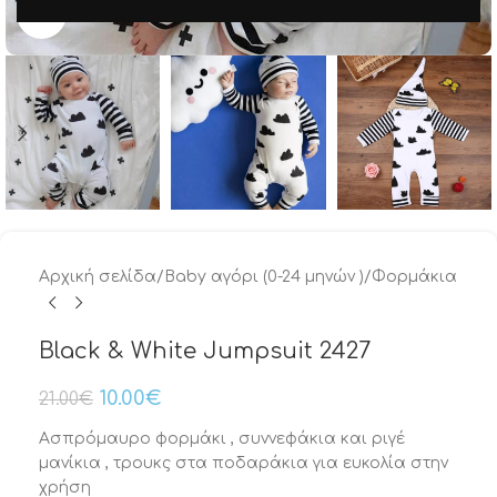
Μεγέθυνση
Αρχική σελίδα
/
Baby αγόρι (0-24 μηνών )
/
Φορμάκια
Black & White Jumpsuit 2427
10.00
€
21.00
€
Ασπρόμαυρο φορμάκι , συννεφάκια και ριγέ
μανίκια , τρουκς στα ποδαράκια για ευκολία στην
χρήση