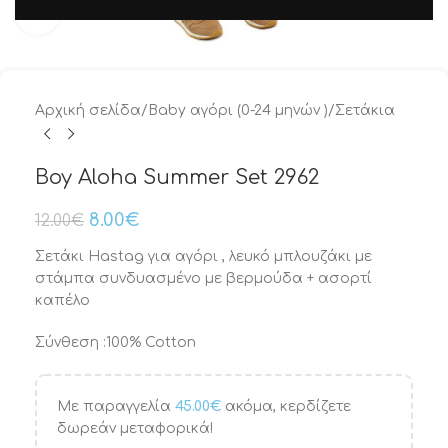
Μεγέθυνση
Αρχική σελίδα
/
Baby αγόρι (0-24 μηνών )
/
Σετάκια
Boy Aloha Summer Set 2962
8.00
€
12.00
€
Σετάκι Hastag για αγόρι , λευκό μπλουζάκι με
στάμπα συνδυασμένο με βερμούδα + ασορτί
καπέλο
Σύνθεση :100% Cotton
Με παραγγελία
45.00
€
ακόμα, κερδίζετε
δωρεάν μεταφορικά!