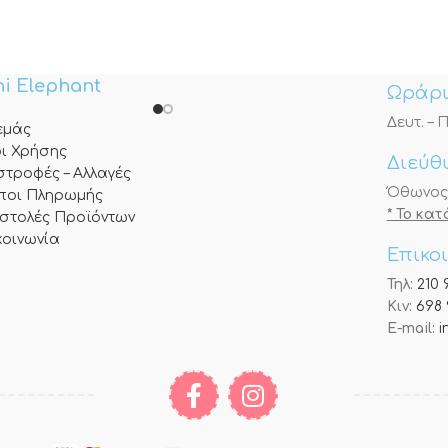
i Elephant
Ωράρι
Δευτ. – Π
 εμάς
ι Χρήσης
Διεύθ
στροφές – Αλλαγές
Όθωνος 3
ποι Πληρωμής
* Το κα
στολές Προϊόντων
κοινωνία
Επικο
Τηλ:
210 
Κιν:
698 
E-mail:
i