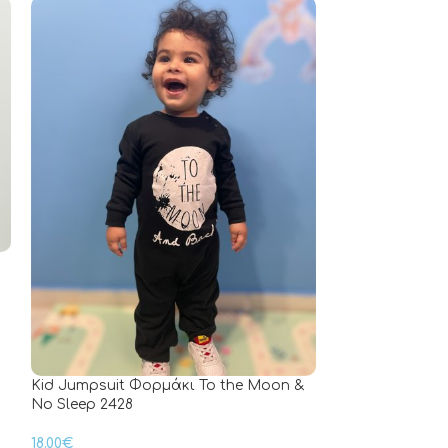
Βρεφικές παιδι
τρισδιάστατα 
6.00
€
Kid Jumpsuit Φορμάκι To the Moon &
No Sleep 2428
18.00
€