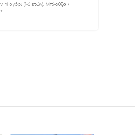
Μini αγόρι (1-6 ετών)
,
Μπλούζα /
ια