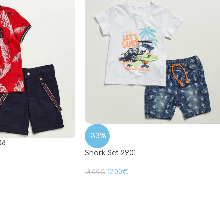
-33%
08
Shark Set 2901
12.00
€
18.00
€