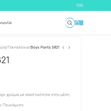
ινωνία
τών)
/
Παντελόνια
/
Boys Pants 5821
821
χο χρώμα με ελαστικότητα στην μέση
ao Πουκάμισο