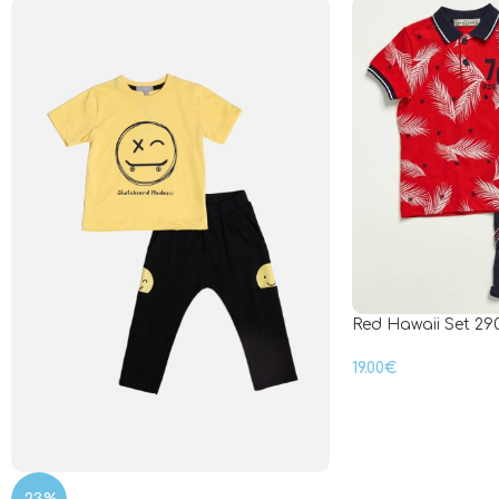
Red Hawaii Set 29
19.00
€