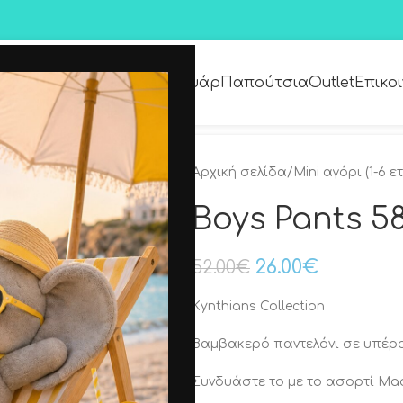
Premium Collection
Αξεσουάρ
Παπούτσια
Outlet
Επικο
Αρχική σελίδα
/
Μini αγόρι (1-6 ε
Boys Pants 5
26.00
€
52.00
€
Kynthians Collection
Βαμβακερό παντελόνι σε υπέρο
Συνδυάστε το με το ασορτί M