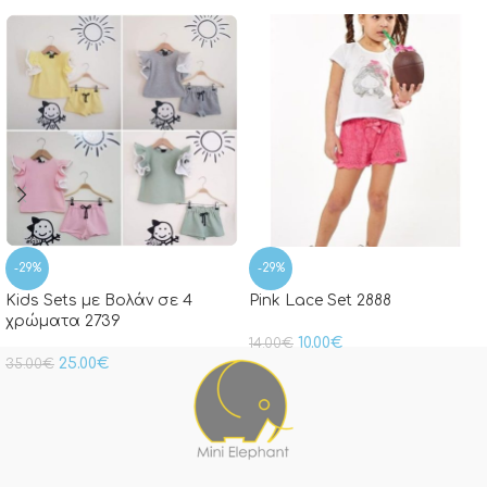
-29%
-29%
Kids Sets με Βολάν σε 4
Pink Lace Set 2888
χρώματα 2739
10.00
€
14.00
€
25.00
€
35.00
€