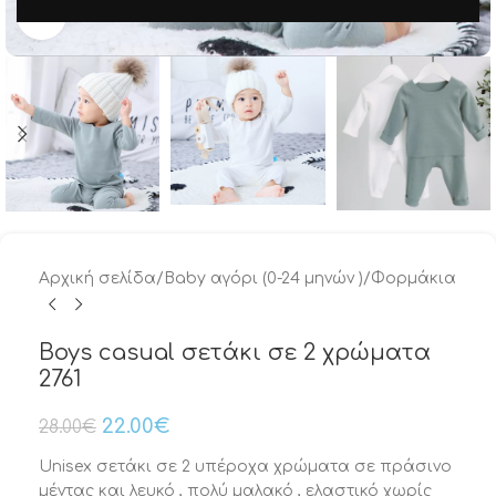
Μεγέθυνση
Αρχική σελίδα
/
Baby αγόρι (0-24 μηνών )
/
Φορμάκια
Boys casual σετάκι σε 2 χρώματα
2761
22.00
€
28.00
€
Unisex σετάκι σε 2 υπέροχα χρώματα σε πράσινο
μέντας και λευκό , πολύ μαλακό , ελαστικό χωρίς