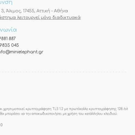
υνση
, Άλιμος, 17455, Αττική - Αθήνα
τάστημα λειτουργεί μόνο διαδικτυακά
ινωνία
9881 887
9835 045
nfo@minielephant.gr
αι χρησιμοποιεί κρυπτογράφηση TLS 1.2 με πρωτόκολλο κρυπτογράφησης 128-bit
ς θα μπορέσει να την αποκωδικοποιήσει με χρήση του κατάλληλου κλειδιού.
00