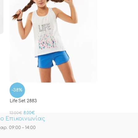
Summer Set Fuc
22.00
€
-38%
Life Set 2883
8.00
€
13.00
€
ο Επικοινωνίας
αρ. 09:00 – 14:00