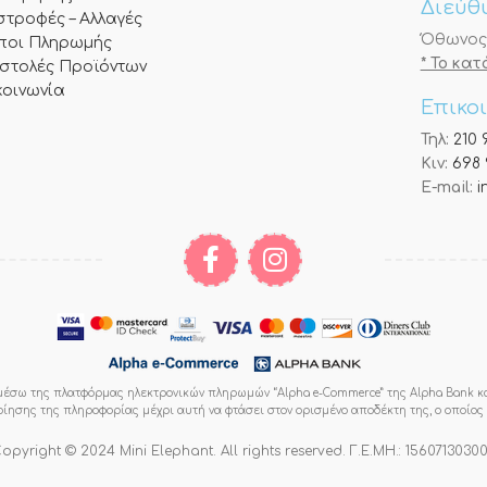
Διεύθ
στροφές – Αλλαγές
Όθωνος 3
ποι Πληρωμής
* Το κα
στολές Προϊόντων
κοινωνία
Επικο
Τηλ:
210 
Κιν:
698 
E-mail:
i
έσω της πλατφόρμας ηλεκτρονικών πληρωμών “Alpha e-Commerce” της Alpha Bank κ
ποίησης της πληροφορίας μέχρι αυτή να φτάσει στον ορισμένο αποδέκτη της, ο οποίο
opyright © 2024 Mini Elephant. All rights reserved. Γ.Ε.ΜΗ.: 1560713030