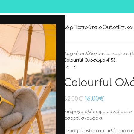
Premium Collection
Αξεσουάρ
Παπούτσια
Outlet
Επικο
Αρχική σελίδα
/
Junior κορίτσι (6
Colourful Ολόσωμο 4158
Colourful Ο
16.00
€
32.00
€
Υπέροχο ολόσωμο μαγιό σε έν
ασορτί σκουφάκι
Πλύση : Συνίσταται πλύσιμο στ