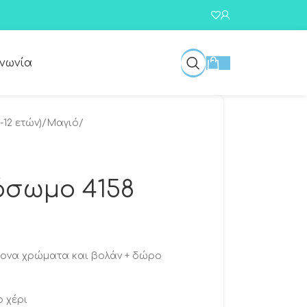
ινωνία
-12 ετών)
/
Μαγιό
/
λόσωμο 4158
τονα χρώματα και βολάν + δώρο
ο χέρι