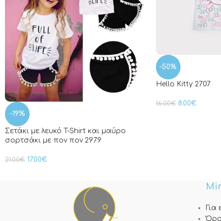
-50%
Hello Kitty 2707
8.00
€
16.00
€
-19%
Σετάκι με λευκό T-Shirt και μαύρο
σορτσάκι με πον πον 2979
17.00
€
21.00
€
Min
Για
Όρο