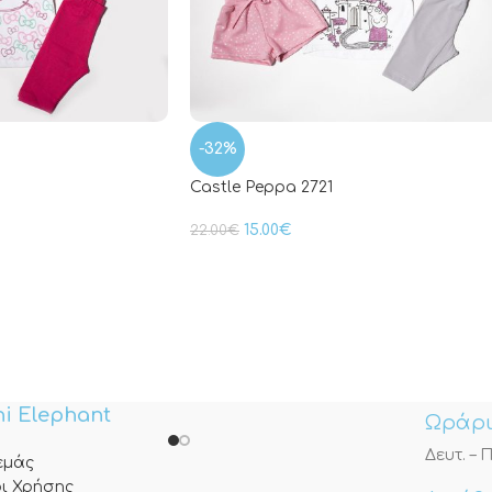
-32%
Castle Peppa 2721
15.00
€
22.00
€
i Elephant
Ωράρι
Δευτ. – Π
 εμάς
ι Χρήσης