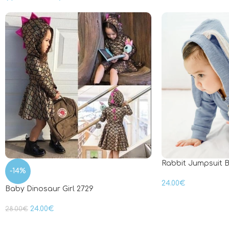
Rabbit Jumpsuit B
-14%
24.00
€
Baby Dinosaur Girl 2729
24.00
€
28.00
€