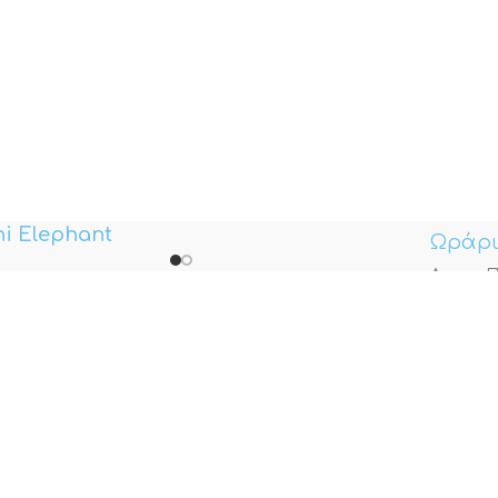
i Elephant
Ωράρι
Δευτ. – Π
 εμάς
ι Χρήσης
Διεύθ
στροφές – Αλλαγές
Όθωνος 3
ποι Πληρωμής
* Το κα
στολές Προϊόντων
κοινωνία
Επικο
Τηλ:
210 
Κιν:
698 