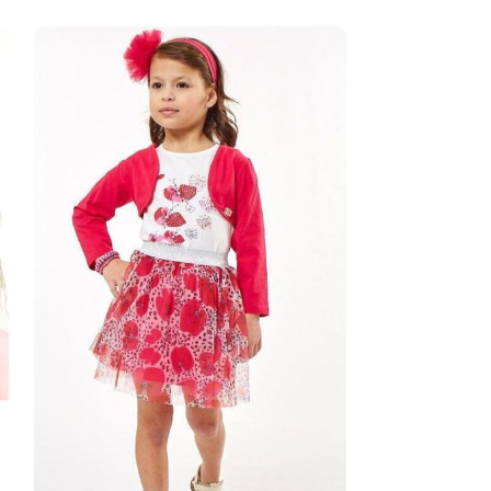
-38%
Tie Dye Girl 278
8.00
€
13.00
€