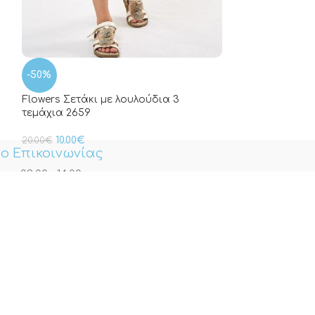
-50%
Flowers Σετάκι με λουλούδια 3
τεμάχια 2659
10.00
€
20.00
€
ο Επικοινωνίας
αρ. 09:00 – 14:00
υνση
, Άλιμος, 17455, Αττική - Αθήνα
τάστημα λειτουργεί μόνο διαδικτυακά
ινωνία
9881 887
9835 045