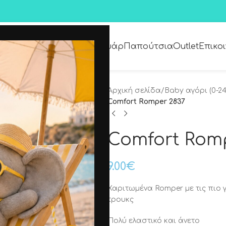
Premium Collection
Αξεσουάρ
Παπούτσια
Outlet
Επικο
Αρχική σελίδα
/
Baby αγόρι (0-24
Comfort Romper 2837
Comfort Rom
9.00
€
Χαριτωμένα Romper με τις πιο γ
τρουκς
Πολύ ελαστικό και άνετο