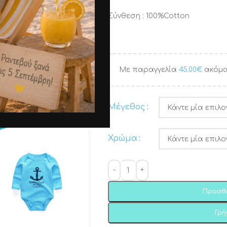
Σύνθεση : 100%Cotton
Με παραγγελία
45.00
€
ακόμα
Μέγεθος
Χρώμα
Προσθ
Γρ