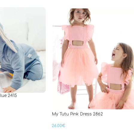
lue 2415
My Tutu Pink Dress 2862
26.00
€