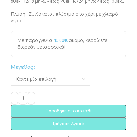
80εκ., 12/18 μηνών έως 90εκ.,18/24 μηνών έως 100εκ.,
Πλύση : Συνίσταται πλύσιμο στο χέρι με χλιαρό
νερό
Με παραγγελία
45.00
€
ακόμα, κερδίζετε
δωρεάν μεταφορικά!
Μέγεθος
Προσθήκη στο καλάθι
Γρήγορη Αγορά