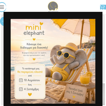
-38%
Μεγέθυνση