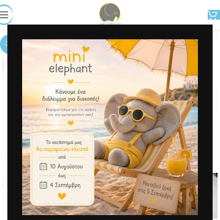
-38%
Μεγέθυνση