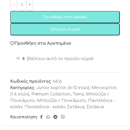
Προσθήκη στο καλάθι
Γρήγορη Αγορά
Προσθήκη στα Αγαπημένα
4
βλέπουν αυτό το προϊόν τώρα!
Κωδικός προϊόντος:
Μ/Δ
Κατηγορίες:
Junior κορίτσι (6-12 ετών)
,
Mini κορίτσι
(1-6 ετών)
,
Premium Collection
,
Twins
,
Μπλούζα /
Πουκάμισο
,
Μπλούζα / Πουκάμισο
,
Παντελόνια -
κολάν
,
Παντελόνια - κολάν
,
Σετάκια
,
Σετάκια
Κοινοποίηση: