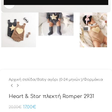
Μεγέθυνση
Αρχική σελίδα
/
Baby αγόρι (0-24 μηνών )
/
Φορμάκια
Heart & Star πλεκτή Romper 2931
17.00
€
20.00
€