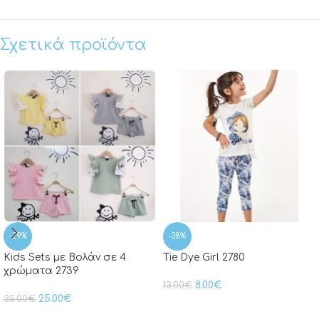
Σχετικά προϊόντα
-29%
-38%
Kids Sets με Βολάν σε 4
Tie Dye Girl 2780
χρώματα 2739
8.00
€
13.00
€
25.00
€
35.00
€