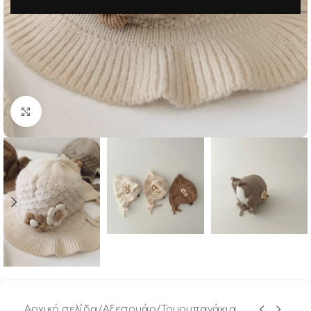
Μεγέθυνση
Αρχική σελίδα
/
Αξεσουάρ
/
Τουρμπανάκια