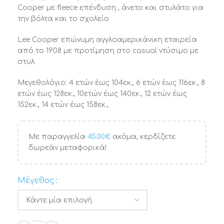
Cooper με fleece επένδυση , άνετο και στυλάτο για
την βόλτα και το σχολείο
Lee Cooper επώνυμη αγγλοαμερικάνικη εταιρεία
από το 1908 με προτίμηση στο casual ντύσιμο με
στυλ
Μεγεθολόγιο: 4 ετών έως 104εκ., 6 ετών έως 116εκ., 8
ετών έως 128εκ., 10ετών έως 140εκ., 12 ετών έως
152εκ., 14 ετών έως 158εκ.,
Με παραγγελία
45.00
€
ακόμα, κερδίζετε
δωρεάν μεταφορικά!
Μέγεθος