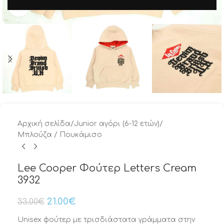
Μεγέθυνση
Αρχική σελίδα
/
Junior αγόρι (6-12 ετών)
/
Μπλούζα / Πουκάμισο
Lee Cooper Φούτερ Letters Cream
3932
21.00
€
33.00
€
Unisex φούτερ με τρισδιάστατα γράμματα στην