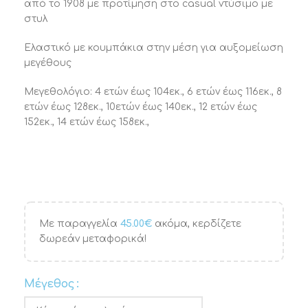
από το 1908 με προτίμηση στο casual ντύσιμο με
στυλ
Ελαστικό με κουμπάκια στην μέση για αυξομείωση
μεγέθους
Μεγεθολόγιο: 4 ετών έως 104εκ., 6 ετών έως 116εκ., 8
ετών έως 128εκ., 10ετών έως 140εκ., 12 ετών έως
152εκ., 14 ετών έως 158εκ.,
Με παραγγελία
45.00
€
ακόμα, κερδίζετε
δωρεάν μεταφορικά!
Μέγεθος