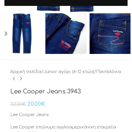
Μεγέθυνση
Αρχική σελίδα
/
Junior αγόρι (6-12 ετών)
/
Παντελόνια
Lee Cooper Jeans 3943
20.00
€
32.00
€
Lee Cooper Jeans
Lee Cooper επώνυμη αγγλοαμερικάνικη εταιρεία