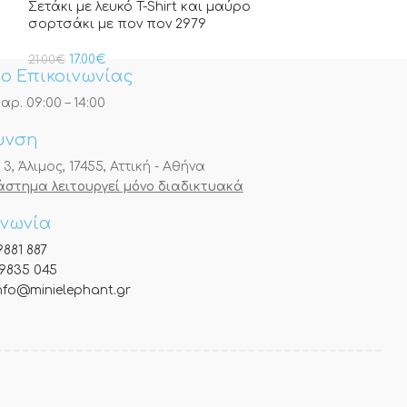
Σετάκι με λευκό T-Shirt και μαύρο
σορτσάκι με πον πον 2979
17.00
€
21.00
€
ο Επικοινωνίας
αρ. 09:00 – 14:00
υνση
, Άλιμος, 17455, Αττική - Αθήνα
τάστημα λειτουργεί μόνο διαδικτυακά
ινωνία
9881 887
9835 045
nfo@minielephant.gr