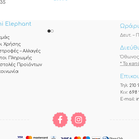
635
i Elephant
Ωράρι
Δευτ. – Π
 εμάς
ι Χρήσης
Διεύθ
στροφές – Αλλαγές
Όθωνος 3
ποι Πληρωμής
* Το κα
στολές Προϊόντων
κοινωνία
Επικο
Τηλ:
210 
Κιν:
698 
E-mail:
i