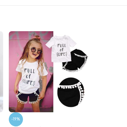
-50%
Hello Kitty 2707
8.00
€
16.00
€
-19%