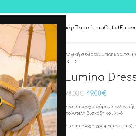
Premium Collection
Αξεσουάρ
Παπούτσια
Outlet
Επικο
Αρχική σελίδα
/
Junior κορίτσι (6
Lumina Dress
49.00
€
98.00
€
Ένα υπέροχο φόρεμα ελληνικής
πολυτελή βισκόζη και λινό
στο υπέροχο χρώμα του μπεζ , 