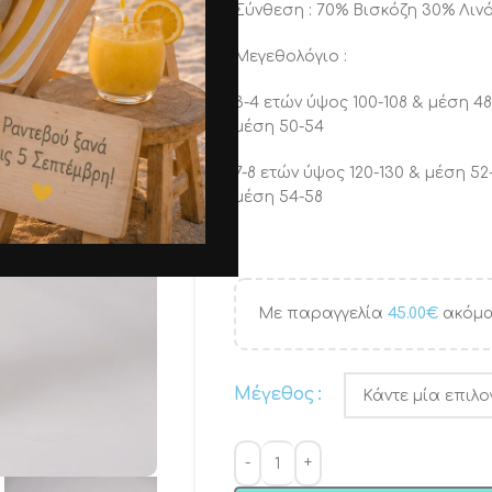
Σύνθεση : 70% Βισκόζη 30% Λιν
Μεγεθολόγιο :
3-4 ετών ύψος 100-108 & μέσ
μέση 50-54
7-8 ετών ύψος 120-130 & μέση
μέση 54-58
Με παραγγελία
45.00
€
ακόμα
Μέγεθος