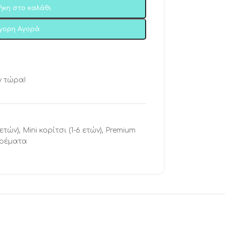
ήκη στο καλάθι
ήγορη Αγορά
ν τώρα!
 ετών)
,
Mini κορίτσι (1-6 ετών)
,
Premium
ρέματα