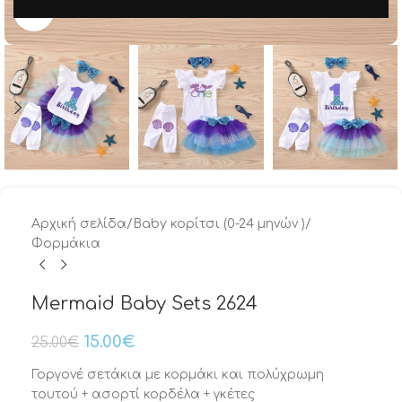
Μεγέθυνση
Αρχική σελίδα
/
Baby κορίτσι (0-24 μηνών )
/
Φορμάκια
Mermaid Baby Sets 2624
15.00
€
25.00
€
Γοργονέ σετάκια με κορμάκι και πολύχρωμη
τουτού + ασορτί κορδέλα + γκέτες