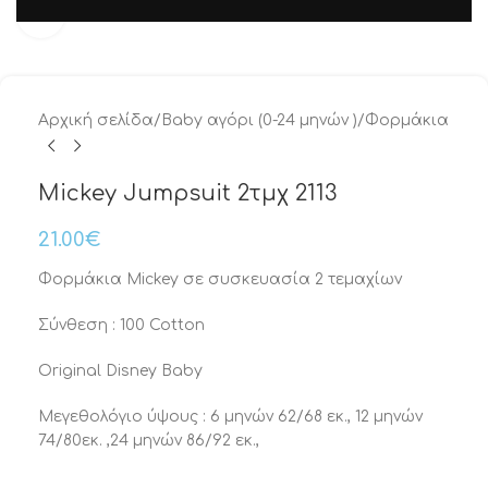
Μεγέθυνση
Αρχική σελίδα
/
Baby αγόρι (0-24 μηνών )
/
Φορμάκια
Mickey Jumpsuit 2τμχ 2113
21.00
€
Φορμάκια Mickey σε συσκευασία 2 τεμαχίων
Σύνθεση : 100 Cotton
Original Disney Baby
Μεγεθολόγιο ύψους : 6 μηνών 62/68 εκ., 12 μηνών
74/80εκ. ,24 μηνών 86/92 εκ.,