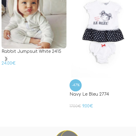
Rabbit Jumpsuit White 2415
24.00
€
-47%
Navy Le Bleu 2774
9.00
€
17.00
€