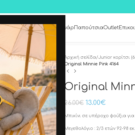
Premium Collection
Αξεσουάρ
Παπούτσια
Outlet
Επικο
Αρχική σελίδα
/
Junior κορίτσι (6
Original Minnie Pink 4164
Original Minn
13.00
€
26.00
€
Μπικίνι σε υπέροχο φούξια για 
Μεγεθολόγιο : 2/3 ετών 92-98 εκ., 