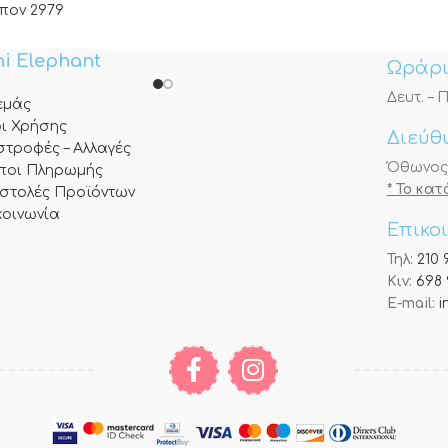
πον 2979
i Elephant
Ωράρι
Δευτ. – Π
 εμάς
ι Χρήσης
Διεύθ
στροφές – Αλλαγές
Όθωνος 3
ποι Πληρωμής
* Το κα
στολές Προϊόντων
κοινωνία
Επικο
Τηλ:
210 
Κιν:
698 
E-mail:
i