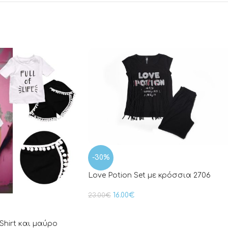
-30%
Love Potion Set με κρόσσια 2706
16.00
€
23.00
€
-Shirt και μαύρο