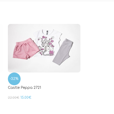
-32%
-32%
Castle Peppa 2721
Set Unicorn 271
15.00
€
15.00
€
22.00
€
22.00
€