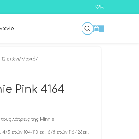
ινωνία
-12 ετών)
/
Μαγιό
/
ie Pink 4164
τους λάτρεις της Minnie
4/5 ετών 104-110 εκ , 6/8 ετών 116-128εκ.,