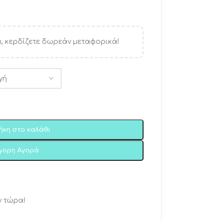
, κερδίζετε δωρεάν μεταφορικά!
ήκη στο καλάθι
ήγορη Αγορά
ν τώρα!