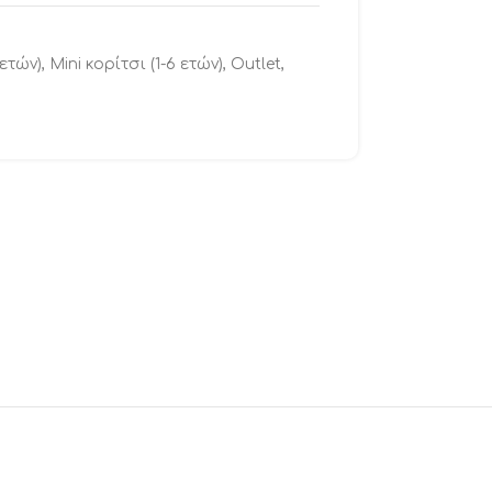
 ετών)
,
Mini κορίτσι (1-6 ετών)
,
Outlet
,