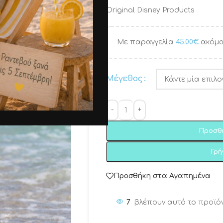
Original Disney Products
Με παραγγελία
45.00
€
ακόμα
Μέγεθος
Προσθ
Γρ
Προσθήκη στα Αγαπημένα
7
βλέπουν αυτό το προϊό