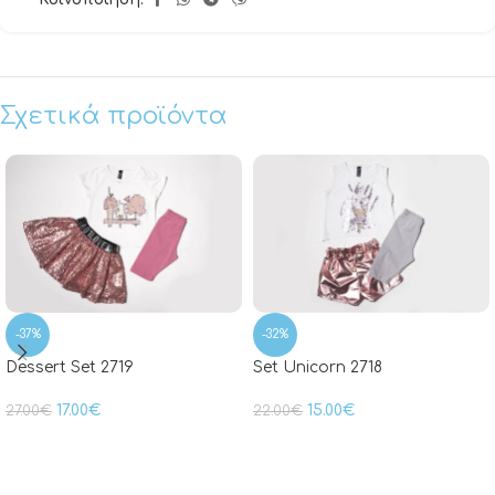
Σχετικά προϊόντα
-37%
-32%
Dessert Set 2719
Set Unicorn 2718
17.00
€
15.00
€
27.00
€
22.00
€