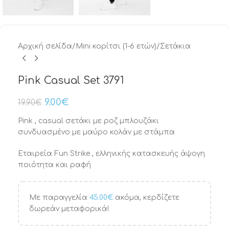
Αρχική σελίδα
/
Mini κορίτσι (1-6 ετών)
/
Σετάκια
Pink Casual Set 3791
9.00
€
19.90
€
Pink , casual σετάκι με ροζ μπλουζάκι
συνδυασμένο με μαύρο κολάν με στάμπα
Εταιρεία Fun Strike , ελληνικής κατασκευής άψογη
ποιότητα και ραφή
Με παραγγελία
45.00
€
ακόμα, κερδίζετε
δωρεάν μεταφορικά!