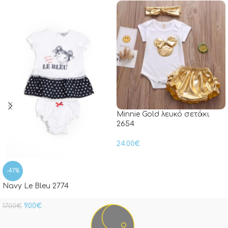
Minnie Gold λευκό σετάκι
2654
24.00
€
-47%
Navy Le Bleu 2774
9.00
€
17.00
€