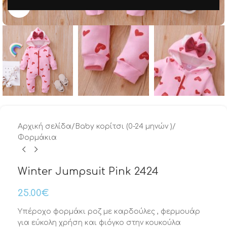
Μεγέθυνση
Αρχική σελίδα
/
Baby κορίτσι (0-24 μηνών )
/
Φορμάκια
Winter Jumpsuit Pink 2424
25.00
€
Υπέροχο φορμάκι ροζ με καρδούλες , φερμουάρ
για εύκολη χρήση και φιόγκο στην κουκούλα