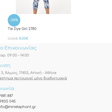
Safari Set 2769
-38%
20.00
€
Tie Dye Girl 2780
8.00
€
13.00
€
ο Επικοινωνίας
αρ. 09:00 – 14:00
υνση
, Άλιμος, 17455, Αττική - Αθήνα
τάστημα λειτουργεί μόνο διαδικτυακά
ινωνία
9881 887
9835 045
nfo@minielephant.gr