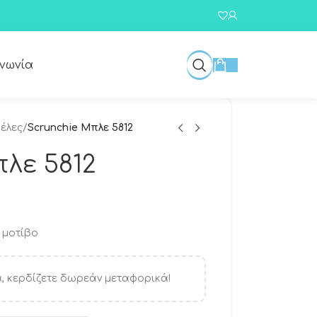
ινωνία
έλες
/
Scrunchie Μπλε 5812
λε 5812
 μοτίβο
, κερδίζετε δωρεάν μεταφορικά!