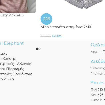
usty Pink 2415
-20%
Minnie παγέτα ασημένια 2610
16.00
€
20.00
€
i Elephant
Ωράρι
Δευτ. – Π
 εμάς
ι Χρήσης
Διεύθ
στροφές – Αλλαγές
Όθωνος 3
ποι Πληρωμής
* Το κα
στολές Προϊόντων
κοινωνία
Επικο
Τηλ:
210 
Κιν:
698 
E-mail:
i