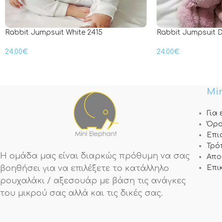
Rabbit Jumpsuit White 2415
Rabbit Jumpsuit D
24.00
€
24.00
€
Min
Για
Όρο
Επι
Τρό
Η ομάδα μας είναι διαρκώς πρόθυμη να σας
Απο
βοηθήσει για να επιλέξετε το κατάλληλο
Επι
ρουχαλάκι / αξεσουάρ με βάση τις ανάγκες
του μικρού σας αλλά και τις δικές σας.