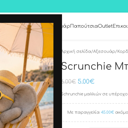
Premium Collection
Αξεσουάρ
Παπούτσια
Outlet
Επικο
Αρχική σελίδα
/
Αξεσουάρ
/
Κορδ
Scrunchie Μπ
5.00
€
6.00
€
Schrunchie μαλλιών σε υπέροχο
Με παραγγελία
45.00
€
ακόμα