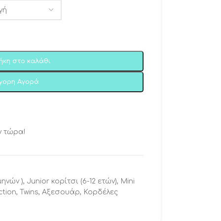
ήκη στο καλάθι
ήγορη Αγορά
ν τώρα!
μηνών )
,
Junior κορίτσι (6-12 ετών)
,
Mini
ction
,
Twins
,
Αξεσουάρ
,
Κορδέλες