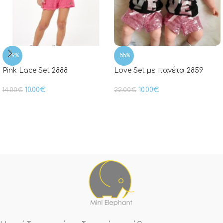
-29%
-55%
Pink Lace Set 2888
Love Set με παγέτα 2859
10.00
€
10.00
€
14.00
€
22.00
€