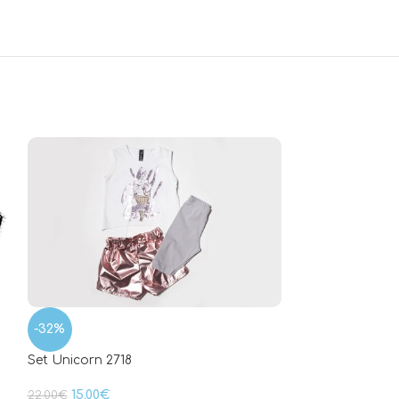
-32%
Set Unicorn 2718
15.00
€
22.00
€