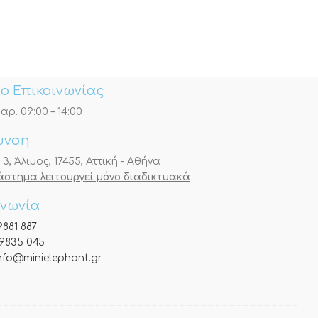
-20%
Minnie παγέτα 
16.00
€
20.00
€
ο Επικοινωνίας
αρ. 09:00 – 14:00
υνση
, Άλιμος, 17455, Αττική - Αθήνα
τάστημα λειτουργεί μόνο διαδικτυακά
ινωνία
9881 887
9835 045
nfo@minielephant.gr