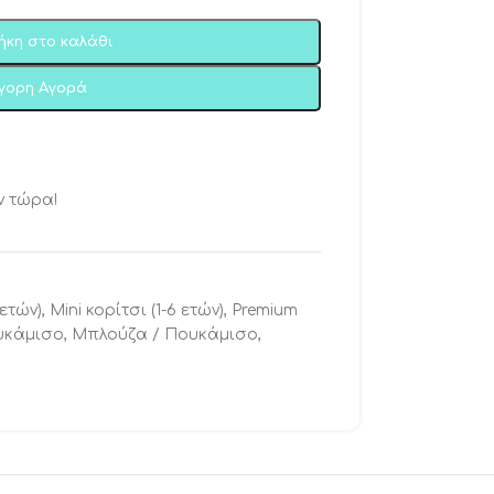
ήκη στο καλάθι
ήγορη Αγορά
ν τώρα!
 ετών)
,
Mini κορίτσι (1-6 ετών)
,
Premium
υκάμισο
,
Μπλούζα / Πουκάμισο
,