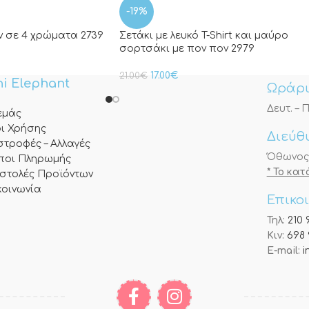
-19%
άν σε 4 χρώματα 2739
Σετάκι με λευκό T-Shirt και μαύρο
σορτσάκι με πον πον 2979
17.00
€
21.00
€
i Elephant
Ωράρι
Δευτ. – Π
 εμάς
ι Χρήσης
Διεύθ
στροφές – Αλλαγές
Όθωνος 3
ποι Πληρωμής
* Το κα
στολές Προϊόντων
κοινωνία
Επικο
Τηλ:
210 
Κιν:
698 
E-mail:
i