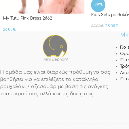
-29%
Kids Sets με Βολ
My Tutu Pink Dress 2862
25.00
€
35.00
€
26.00
€
Min
Για
Όρο
Επι
Τρό
Η ομάδα μας είναι διαρκώς πρόθυμη να σας
Απο
βοηθήσει για να επιλέξετε το κατάλληλο
Επι
ρουχαλάκι / αξεσουάρ με βάση τις ανάγκες
του μικρού σας αλλά και τις δικές σας.