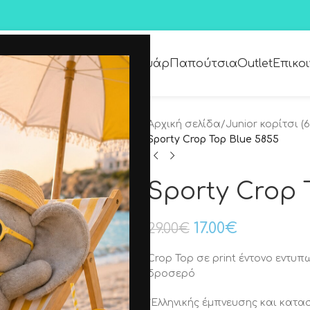
Premium Collection
Αξεσουάρ
Παπούτσια
Outlet
Επικο
Αρχική σελίδα
/
Junior κορίτσι (6
Sporty Crop Top Blue 5855
Sporty Crop 
17.00
€
29.00
€
Crop Top σε print έντονο εντυπ
δροσερό
*Ελληνικής έμπνευσης και κατα