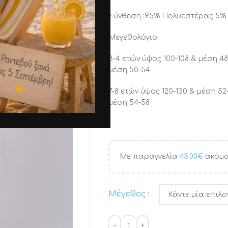
Σύνθεση :95% Πολυεστέρας 5% 
Μεγεθολόγιο :
3-4 ετών ύψος 100-108 & μέσ
μέση 50-54
7-8 ετών ύψος 120-130 & μέση
μέση 54-58
Με παραγγελία
45.00
€
ακόμα
Μέγεθος