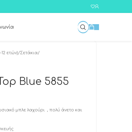
ινωνία
-12 ετών)
/
Σετάκια
/
Top Blue 5855
ωσιακό μπλε λαχούρι , πολύ άνετο και
σκευής