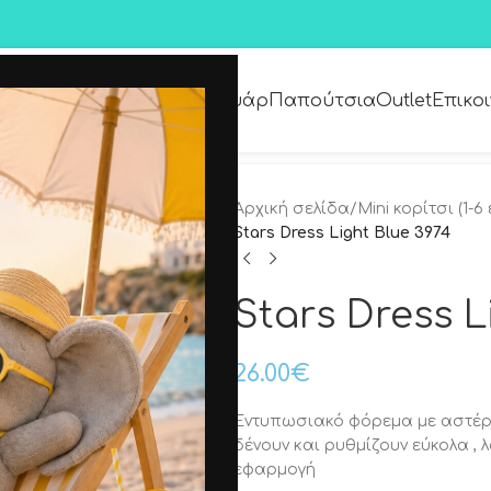
Premium Collection
Αξεσουάρ
Παπούτσια
Outlet
Επικο
Αρχική σελίδα
/
Mini κορίτσι (1-6
Stars Dress Light Blue 3974
Stars Dress L
26.00
€
Εντυπωσιακό φόρεμα με αστέρι
δένουν και ρυθμίζουν εύκολα , 
εφαρμογή