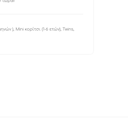
ν τώρα!
μηνών )
,
Mini κορίτσι (1-6 ετών)
,
Twins
,