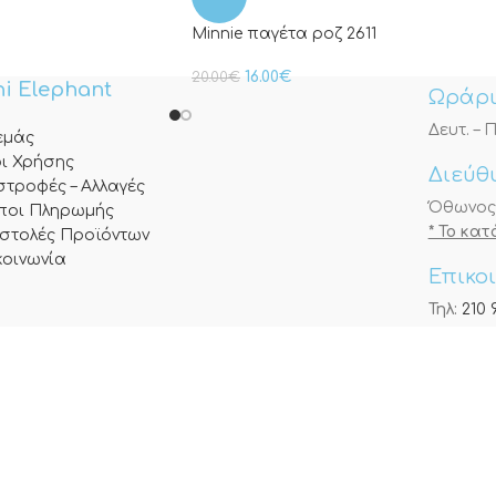
Minnie παγέτα ροζ 2611
16.00
€
20.00
€
i Elephant
Ωράρι
Δευτ. – Π
 εμάς
ι Χρήσης
Διεύθ
στροφές – Αλλαγές
Όθωνος 3
ποι Πληρωμής
* Το κα
στολές Προϊόντων
κοινωνία
Επικο
Τηλ:
210 
Κιν:
698 
E-mail:
i