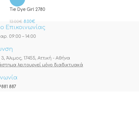
24.00
€
Tie Dye Girl 2780
8.00
€
13.00
€
ο Επικοινωνίας
αρ. 09:00 – 14:00
υνση
, Άλιμος, 17455, Αττική - Αθήνα
τάστημα λειτουργεί μόνο διαδικτυακά
ινωνία
9881 887
9835 045
nfo@minielephant.gr