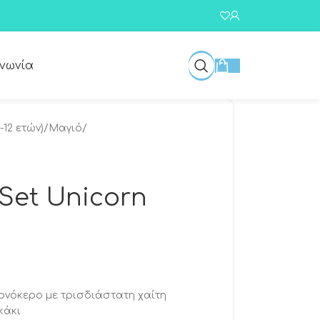
ινωνία
-12 ετών)
/
Μαγιό
/
Set Unicorn
ονόκερο με τρισδιάστατη χαίτη
κάκι