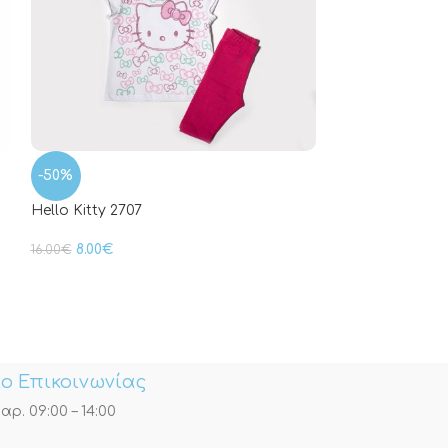
-50%
Hello Kitty 2707
8.00
€
16.00
€
-20%
Minnie παγέτα 
16.00
€
20.00
€
ο Επικοινωνίας
αρ. 09:00 – 14:00