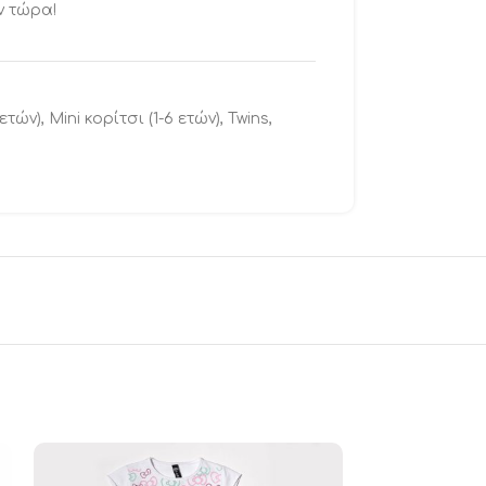
ν τώρα!
 ετών)
,
Mini κορίτσι (1-6 ετών)
,
Twins
,