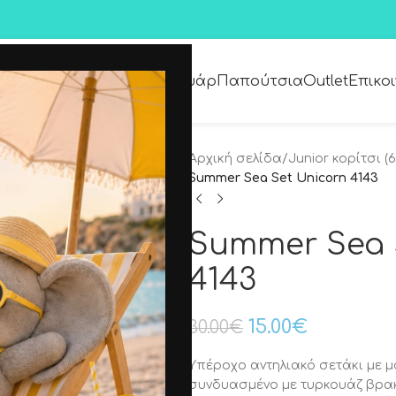
Premium Collection
Αξεσουάρ
Παπούτσια
Outlet
Επικο
Αρχική σελίδα
/
Junior κορίτσι (6
Summer Sea Set Unicorn 4143
Summer Sea 
4143
15.00
€
30.00
€
Υπέροχο αντηλιακό σετάκι με μ
συνδυασμένο με τυρκουάζ βρα