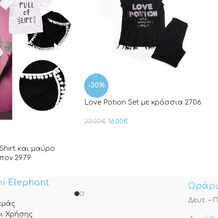
-30%
Love Potion Set με κρόσσια 2706
16.00
€
23.00
€
-Shirt και μαύρο
πον 2979
i Elephant
Ωράρι
Δευτ. – Π
 εμάς
ι Χρήσης