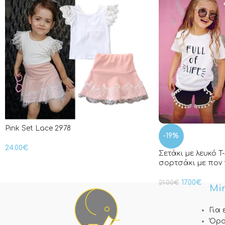
Pink Set Lace 2978
-19%
24.00
€
Σετάκι με λευκό T
σορτσάκι με πον 
17.00
€
21.00
€
Min
Για
Όρο