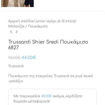
Αρχική σελίδα
/
Junior αγόρι (6-12 ετών)
/
Μπλούζα / Πουκάμισο
Trussardi Shier Sredi Πουκάμισο
6827
44.00
€
98.00
€
Trussardi
Πουκάμισο της εταιρείας Trussardi σε ριγέ λευκό
-γαλάζιο
Με παραγγελία
45.00
€
ακόμα, κερδίζετε
δωρεάν μεταφορικά!