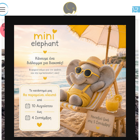
Εξαντ
λήθη
κε