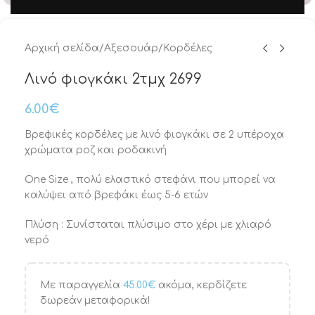
Αρχική σελίδα
/
Αξεσουάρ
/
Κορδέλες
Λινό φιογκάκι 2τμχ 2699
6.00
€
Βρεφικές κορδέλες με λινό φιογκάκι σε 2 υπέροχα
χρώματα ροζ και ροδακινή
One Size , πολύ ελαστικό στεφάνι που μπορεί να
καλύψει από βρεφάκι έως 5-6 ετών
Πλύση : Συνίσταται πλύσιμο στο χέρι με χλιαρό
νερό
Με παραγγελία
45.00
€
ακόμα, κερδίζετε
δωρεάν μεταφορικά!