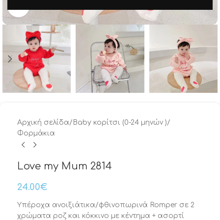
Μεγέθυνση
Αρχική σελίδα
/
Baby κορίτσι (0-24 μηνών )
/
Φορμάκια
Love my Mum 2814
24.00
€
Υπέροχα ανοιξιάτικα/φθινοπωρινά Romper σε 2
χρώματα ροζ και κόκκινο με κέντημα + ασορτί