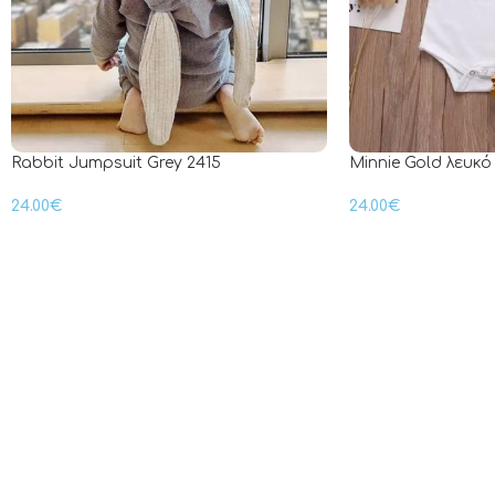
Rabbit Jumpsuit Grey 2415
Minnie Gold λευκό
24.00
€
24.00
€