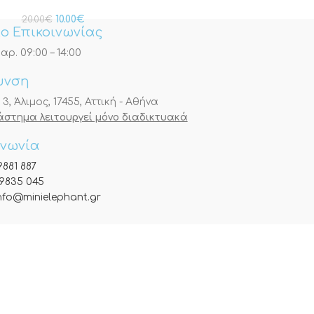
10.00
€
20.00
€
ο Επικοινωνίας
αρ. 09:00 – 14:00
υνση
, Άλιμος, 17455, Αττική - Αθήνα
τάστημα λειτουργεί μόνο διαδικτυακά
ινωνία
9881 887
9835 045
nfo@minielephant.gr