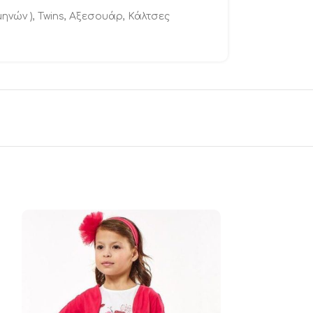
μηνών )
,
Twins
,
Αξεσουάρ
,
Κάλτσες