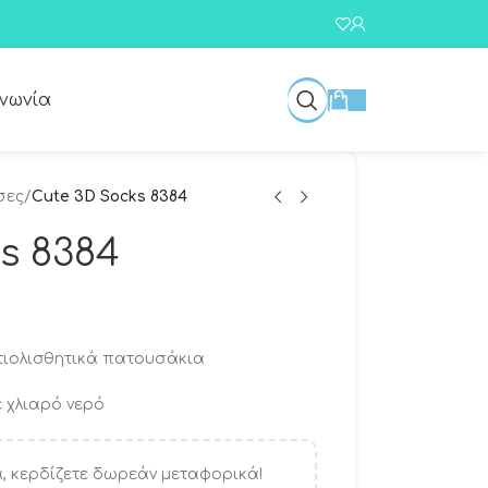
ινωνία
σες
/
Cute 3D Socks 8384
s 8384
τιολισθητικά πατουσάκια
ε χλιαρό νερό
, κερδίζετε δωρεάν μεταφορικά!