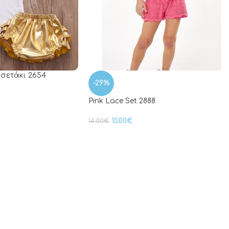
 σετάκι 2654
-29%
Pink Lace Set 2888
10.00
€
14.00
€