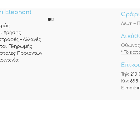
i Elephant
Ωράρι
Δευτ. – Π
 εμάς
ι Χρήσης
Διεύθ
στροφές – Αλλαγές
Όθωνος 3
ποι Πληρωμής
* Το κα
στολές Προϊόντων
κοινωνία
Επικο
Τηλ:
210 
Κιν:
698 
E-mail:
i