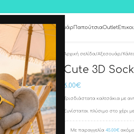
Premium Collection
Αξεσουάρ
Παπούτσια
Outlet
Επικο
Αρχική σελίδα
/
Αξεσουάρ
/
Κάλτ
Cute 3D Sock
6.00
€
Τρισδιάστατα καλτσάκια με αν
Συνίσταται πλύσιμο στο χέρι μ
Με παραγγελία
45.00
€
ακόμα