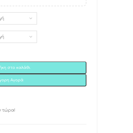
ήκη στο καλάθι
ήγορη Αγορά
ν τώρα!