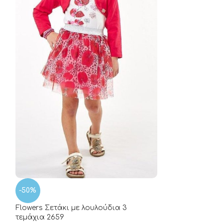
-37%
Dessert Set 271
17.00
€
27.00
€
-50%
Flowers Σετάκι με λουλούδια 3
τεμάχια 2659